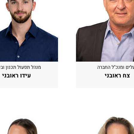
לים ומנכ"ל החברה
מנהל תפעול תכנון ובי
צח ראובני
עידו ראובני