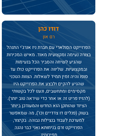
דודו כהן
רם און
הפרוייקט הסולארי עם חברת ניו אנרג'י התנהל
בצורה נעימה ומקצועית מאוד. מאיש המכירות
שהגיע לשיחה והסביר הכל בנעימות
ובמקצועיות. שליווה את הפרוייקט כולו עד
סופו והיה זמין תמיד לשאלות. הצוות הטכני
שהגיע להקים ולבצע את הפרוייקט היו
מקסימים ומתחשבים, ונענו לכל בקשותי
(להזיז פריט זה או אחר כדי שיראה טוב יותר).
הציוד שהותקן הוא החדש והמעודכן ביותר
בשוק (פנלים דו צדדיים וכו'), מה שמאפשר
למערכת לעבוד בנצילות גבוהה. בקיצור,
הפרוייקט זרם בניחותא ואני כבר נהנה
מפירותיו.