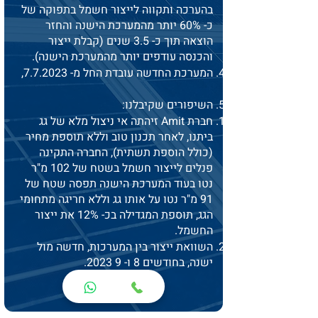
בהערכה ותקווה לייצור חשמל בתפוקה של
כ- 60% יותר מהמערכת הישנה והחזר
הוצאה תוך כ- 3.5 שנים (קבלת ייצור
והכנסה עודפים יותר מהמערכת הישנה).
המערכת החדשה עובדת החל מ- 7.7.2023,
השיפורים שקיבלנו:
חברת Amit זיהתה אי ניצול מלא של גג
ביתנו, לאחר תכנון טוב וללא תוספת מחיר
(כולל הוספת תשתית), החברה התקינה
פנלים לייצור חשמל בשטח של 102 מ"ר
נטו בעוד המערכת הישנה תפסה שטח של
91 מ"ר נטו על אותו גג וללא חריגה מתחומי
הגג, תוספת המגדילה בכ- 12% את ייצור
החשמל.
השוואת ייצור בין המערכות, חדשה מול
ישנה, בחודשים 8 ו- 9 2023.