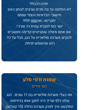
תודה רבה!!!!
לא המלצנו עד כה מכיון שרצינו לבחון האם
חישובי הכדאיות והצפי שנתנו
יתקיימו.
ואכןןןןןן !!!!!!!
ישר כוח לחברת עמית ניו אנרג'י,
אם אתם מאלה שמביטים קדימה וחושבים
להקים מערכת סולארית על הגג, חבל על כל
רגע שהשמש זורחת.
שפרה ורפי סלע
כפר ורדים
אנו בעלי מערכת סולארית בת 11 שנים. הגג
שלנו דלף וצריך היה לתקן אותו בדחיפות.
התלבטנו איך לפרק מערכת גדולה (15 קוט״ש),