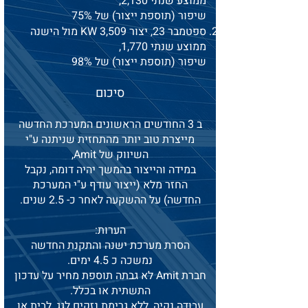
ממוצע שנתי 2,130,
שיפור (תוספת ייצור) של 75%
ספטמבר 23, יצור 3,509 KW מול הישנה
ממוצע שנתי 1,770,
שיפור (תוספת ייצור) של 98%
סיכום
ב 3 החודשים הראשונים המערכת החדשה
מייצרת טוב יותר מהתחזית שניתנה ע"י
השיווק של Amit,
במידה והייצור בהמשך יהיה דומה, נקבל
החזר מלא (ייצור עודף ע"י המערכת
החדשה) על ההשקעה לאחר כ- 2.5 שנים.
הערות:
הסרת מערכת ישנה והתקנת החדשה
נמשכה כ 4.5 ימים.
חברת Amit לא גבתה תוספת מחיר על עדכון
התשתית או בכלל.
עבודה נקיה, ללא גרימת נזקים לגג, לבית או